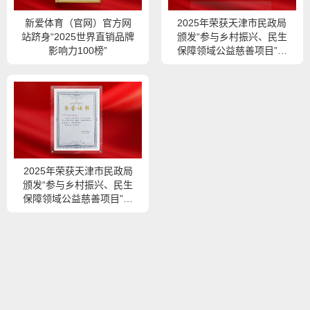
新爱体育（官网）官方网
2025年荣获天津市民政局
站跻身“2025世界直销品牌
颁发“参与乡村振兴、民生
影响力100榜”
保障领域公益慈善项目”证
书
2025年荣获天津市民政局
颁发“参与乡村振兴、民生
保障领域公益慈善项目”证
书