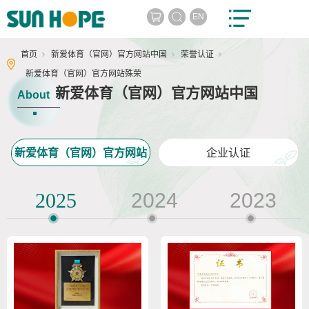
EN
首页
新爱体育（官网）官方网站中国
荣誉认证
新爱体育（官网）官方网站殊荣
新爱体育（官网）官方网站中国
About
新爱体育（官网）官方网站
企业认证
殊荣
2025
2024
2023