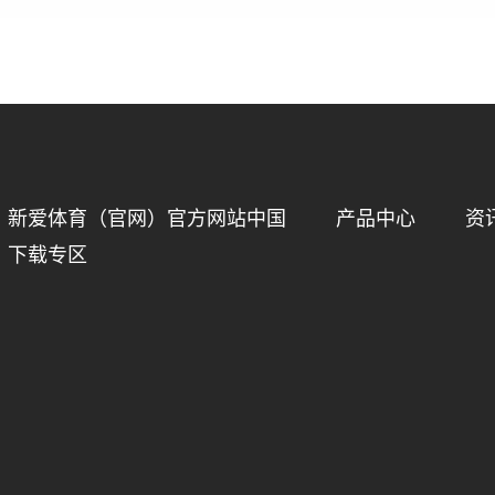
新爱体育（官网）官方网站中国
产品中心
资
下载专区