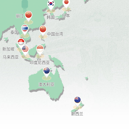
日本
丽江
韩国
泰国
中国台湾
新加坡
马来西亚
印度尼西亚
澳大利亚
新西兰