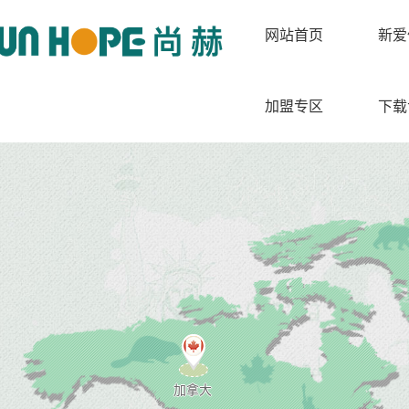
网站首页
新爱
加盟专区
下载
加拿大