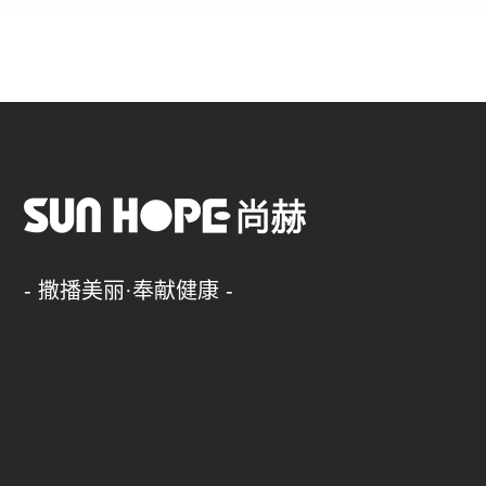
- 撒播美丽·奉献健康 -