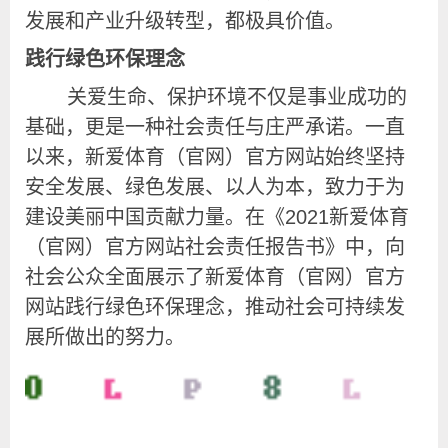
发展和产业升级转型，都极具价值。
践行绿色环保理念
关爱生命、保护环境不仅是事业成功的
基础，更是一种社会责任与庄严承诺。一直
以来，新爱体育（官网）官方网站始终坚持
安全发展、绿色发展、以人为本，致力于为
建设美丽中国贡献力量。在《2021新爱体育
（官网）官方网站社会责任报告书》中，向
社会公众全面展示了新爱体育（官网）官方
网站践行绿色环保理念，推动社会可持续发
展所做出的努力。