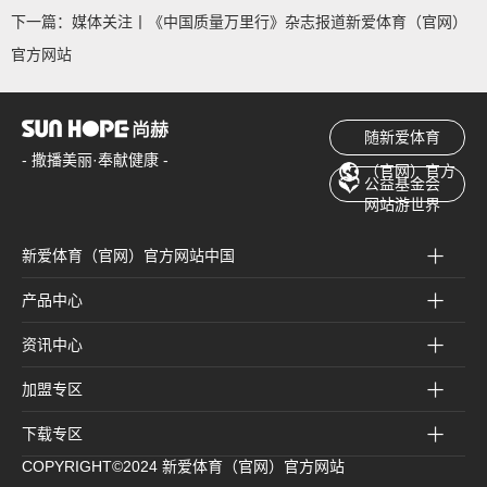
下一篇：
媒体关注丨《中国质量万里行》杂志报道新爱体育（官网）
官方网站
随新爱体育
- 撒播美丽·奉献健康 -
（官网）官方
公益基金会
网站游世界
新爱体育（官网）官方网站中国
产品中心
资讯中心
加盟专区
下载专区
COPYRIGHT©2024 新爱体育（官网）官方网站