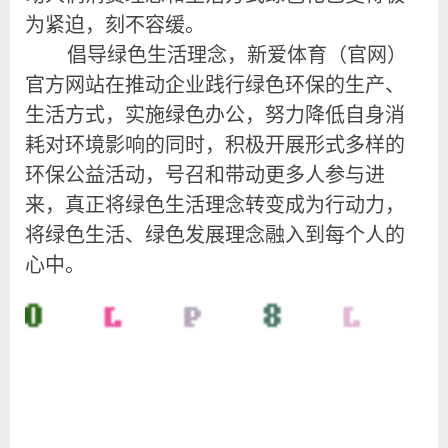
为紧迫，刻不容缓。
倡导绿色生活理念，新爱体育（官网）
官方网站在推动企业践行绿色环保的生产、
生活方式，实施绿色办公，努力降低自身消
耗对环境影响的同时，积极开展形式多样的
环保公益活动，号召和带动更多人参与进
来，真正将绿色生活理念转变成为行动力，
将绿色生活、绿色发展理念融入到每个人的
心中。