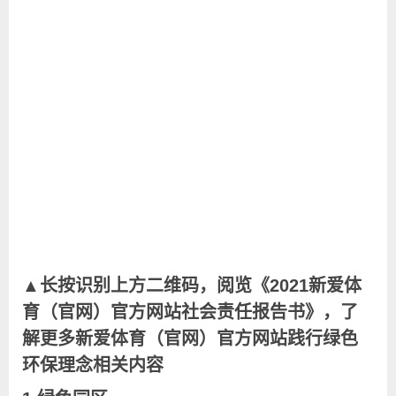
▲长按识别上方二维码，阅览《2021新爱体
育（官网）官方网站社会责任报告书》，了
解更多新爱体育（官网）官方网站践行绿色
环保理念相关内容