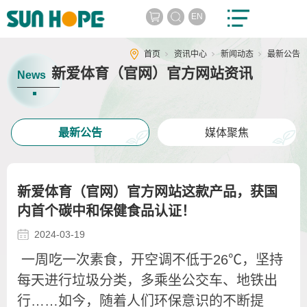
EN
首页
资讯中心
新闻动态
最新公告
新爱体育（官网）官方网站资讯
News
最新公告
媒体聚焦
新爱体育（官网）官方网站这款产品，获国
内首个碳中和保健食品认证！
2024-03-19
一周吃一次素食，开空调不低于26℃，坚持
每天进行垃圾分类，多乘坐公交车、地铁出
行……如今，随着人们环保意识的不断提