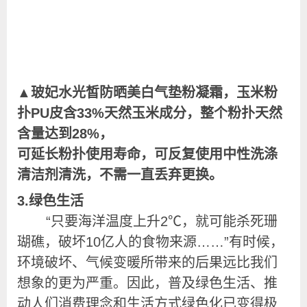
▲玻妃水光皙防晒美白气垫粉凝霜，玉米粉
扑PU皮含33%天然玉米成分，整个粉扑天然
含量达到28%，
可延长粉扑使用寿命，可反复使用中性洗涤
清洁剂清洗，不需一直丢弃更换。
3.绿色生活
“只要海洋温度上升2℃，就可能杀死珊
瑚礁，破坏10亿人的食物来源……”有时候，
环境破坏、气候变暖所带来的后果远比我们
想象的更为严重。因此，普及绿色生活、推
动人们消费理念和生活方式绿色化已变得极