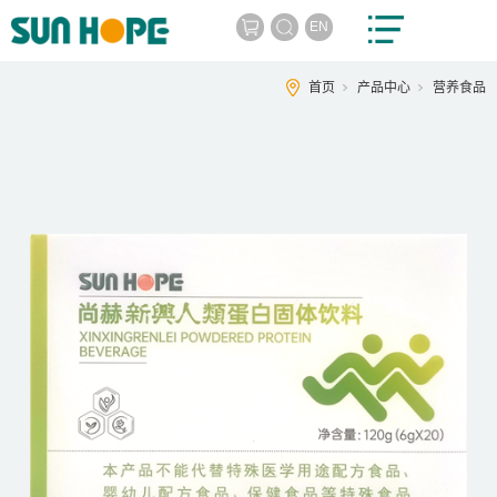
EN
首页
产品中心
营养食品