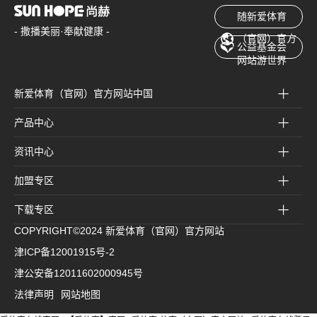
随新爱体育
- 撒播美丽·奉献健康 -
（官网）官方
公益基金会
网站游世界
新爱体育（官网）官方网站中国
产品中心
资讯中心
加盟专区
下载专区
COPYRIGHT©2024 新爱体育（官网）官方网站
津ICP备12001915号-2
津公安备12011602000945号
法律声明
网站地图