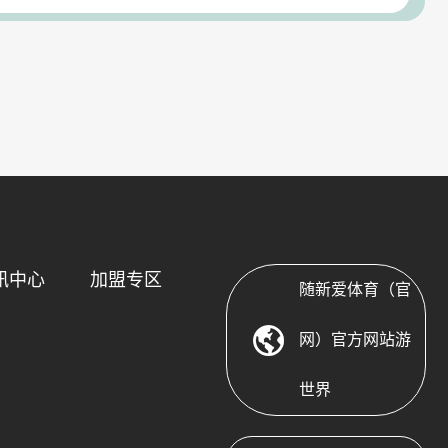
讯中心
加盟专区
随新爱体育（官
网）官方网站游
世界