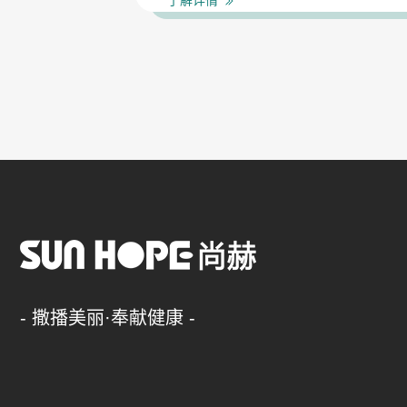
了解详情
- 撒播美丽·奉献健康 -