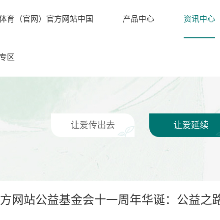
体育（官网）官方网站中国
产品中心
资讯中心
专区
让爱传出去
让爱延续
方网站公益基金会十一周年华诞：公益之