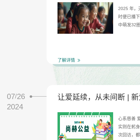
2025 
时便已播下
中萌发32圈
了解详情
07
26
/
让爱延续，从未间断 |
2024
心系慈善 
实则在躬身
次回访，都