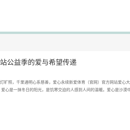
站公益季的爱与希望传递
灯旷照，千里通明心系慈善，爱心永续新爱体育（官网）官方网站爱心大
 爱心是一抹冬日的阳光，是饥寒交迫的人感到人间的温暖。爱心是沙漠