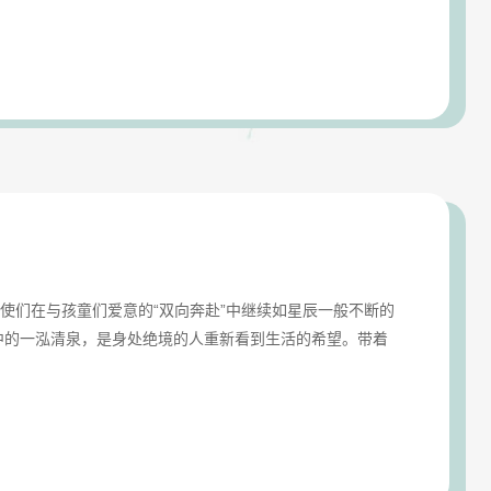
使们在与孩童们爱意的“双向奔赴”中继续如星辰一般不断的
中的一泓清泉，是身处绝境的人重新看到生活的希望。带着