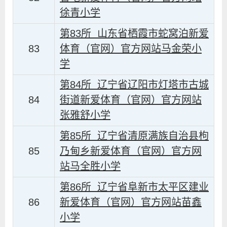
徐青小学
第83所 山东省栖霞市蛇窝泊新爱
83
体育（官网）官方网站马金荣小
学
第84所 辽宁省辽阳市灯塔市古城
84
街道新爱体育（官网）官方网站
张雅舒小学
第85所 辽宁省清原满族自治县枸
85
乃甸乡新爱体育（官网）官方网
站马全胜小学
第86所 辽宁省阜新市太平区建业
86
新爱体育（官网）官方网站苗鑫
小学