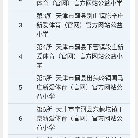
体育（官网）官方网站公益小学
第3所 天津市蓟县别山镇陈辛庄
3
新爱体育（官网）官方网站公益
小学
第4所 天津市蓟县下营镇段庄新
4
爱体育（官网）官方网站公益小
学
第5所 天津市蓟县出头岭镇闻马
5
庄新爱体育（官网）官方网站公
益小学
第6所 天津市宁河县东棘坨镇于
6
京新爱体育（官网）官方网站公
益小学