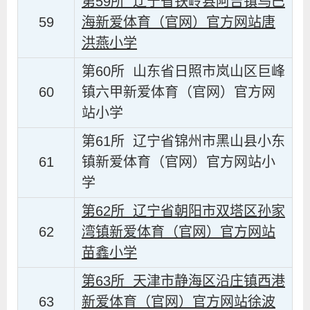
第59所 辽宁省铁岭县阿吉镇乌巴
59
海新爱体育（官网）官方网站唐
洪燕小学
第60所 山东省日照市岚山区巨峰
60
镇六甲新爱体育（官网）官方网
站小学
第61所 辽宁省锦州市黑山县小东
61
镇新爱体育（官网）官方网站小
学
第62所 辽宁省朝阳市双塔区孙家
62
湾镇新爱体育（官网）官方网站
苗鑫小学
第63所 天津市静海区沿庄镇西港
63
新爱体育（官网）官方网站徐波