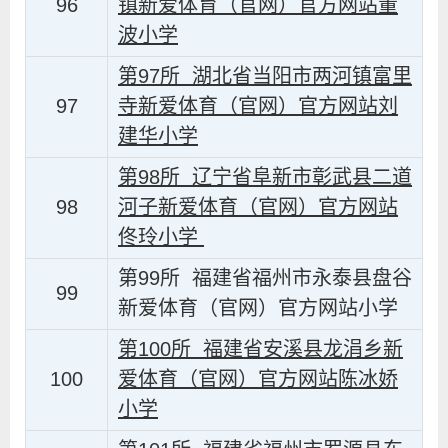
96
镇新爱体育（官网）官方网站董
波小学
第97所 湖北省当阳市两河镇富里
97
寺新爱体育（官网）官方网站刘
建华小学
第98所 辽宁省阜新市彰武县二道
98
河子新爱体育（官网）官方网站
佟玲小学
第99所 福建省福州市永泰县盘谷
99
新爱体育（官网）官方网站小学
第100所 福建省安溪县龙涓乡新
100
爱体育（官网）官方网站陈冰娇
小学