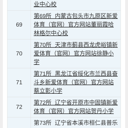
业中心校
第69所 内蒙古包头市九原区新爱
69
体育（官网）官方网站董丽霞哈
林格尔中心校
第70所 天津市蓟县西龙虎峪镇新
70
爱体育（官网）官方网站徐静小
学
第71所 黑龙江省绥化市兰西县奋
71
斗乡新爱体育（官网）官方网站
蔡立影小学
第72所 辽宁省开原市中固镇新爱
72
体育（官网）官方网站贺丹小学
第73所 辽宁省本溪市桓仁县普乐