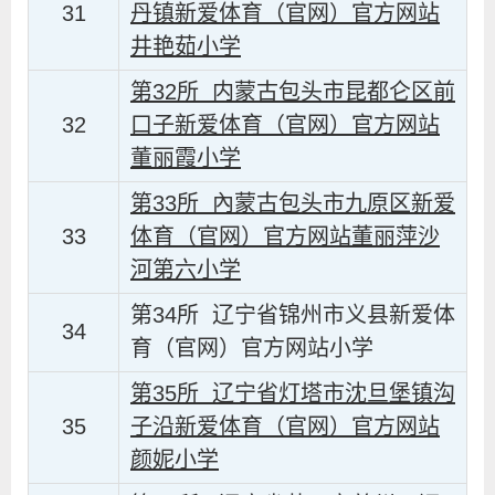
31
丹镇新爱体育（官网）官方网站
井艳茹小学
第32所 内蒙古包头市昆都仑区前
32
口子新爱体育（官网）官方网站
董丽霞小学
第33所 內蒙古包头市九原区新爱
33
体育（官网）官方网站董丽萍沙
河第六小学
第34所 辽宁省锦州市义县新爱体
34
育（官网）官方网站小学
第35所 辽宁省灯塔市沈旦堡镇沟
35
子沿新爱体育（官网）官方网站
颜妮小学