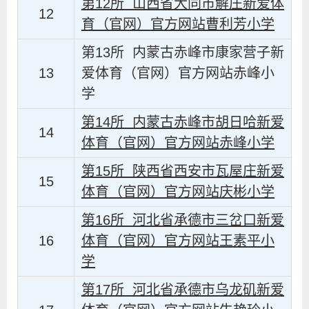
第12所 山西省大同市解庄新爱体
12
育（官网）官方网站曹利芳小学
第13所 内蒙古赤峰市康家营子新
13
爱体育（官网）官方网站赤峰小
学
第14所 内蒙古赤峰市胡日哈新爱
14
体育（官网）官方网站赤峰小学
第15所 陕西省西安市瓦屋庄新爱
15
体育（官网）官方网站庆彬小学
第16所 河北省承德市三岔口新爱
16
体育（官网）官方网站王素平小
学
第17所 河北省承德市乌龙矶新爱